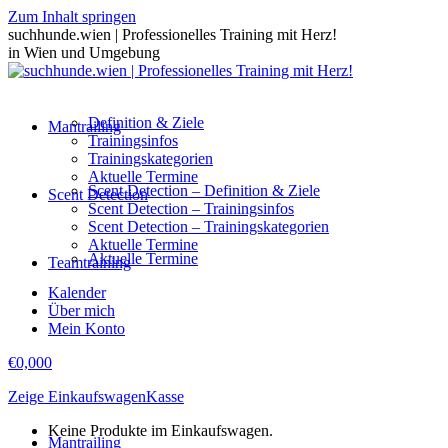
Zum Inhalt springen
suchhunde.wien | Professionelles Training mit Herz!
in Wien und Umgebung
Definition & Ziele
Mantrailing
Trainingsinfos
Trainingskategorien
Aktuelle Termine
Scent Detection – Definition & Ziele
Scent Detection
Scent Detection – Trainingsinfos
Scent Detection – Trainingskategorien
Aktuelle Termine
Aktuelle Termine
Teamtraining
Kalender
Über mich
Mein Konto
€
0,00
0
Zeige Einkaufswagen
Kasse
Keine Produkte im Einkaufswagen.
Mantrailing