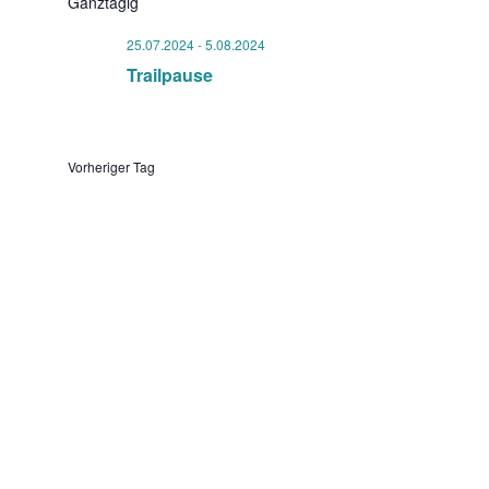
wählen.
Ganztägig
25.07.2024
-
5.08.2024
Trailpause
Vorheriger Tag