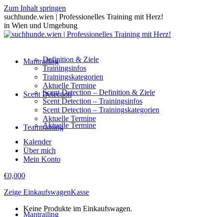
Zum Inhalt springen
suchhunde.wien | Professionelles Training mit Herz!
in Wien und Umgebung
Definition & Ziele
Mantrailing
Trainingsinfos
Trainingskategorien
Aktuelle Termine
Scent Detection – Definition & Ziele
Scent Detection
Scent Detection – Trainingsinfos
Scent Detection – Trainingskategorien
Aktuelle Termine
Aktuelle Termine
Teamtraining
Kalender
Über mich
Mein Konto
€
0,00
0
Zeige Einkaufswagen
Kasse
Keine Produkte im Einkaufswagen.
Mantrailing