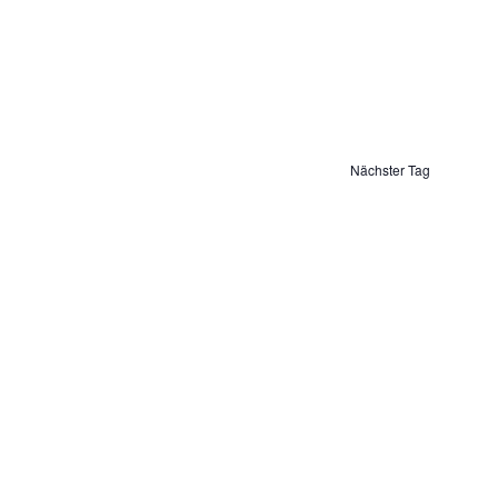
und
Ansichten,
Navigation
Nächster Tag