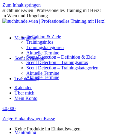
Zum Inhalt springen
suchhunde.wien | Professionelles Training mit Herz!
in Wien und Umgebung
Definition & Ziele
Mantrailing
Trainingsinfos
Trainingskategorien
Aktuelle Termine
Scent Detection – Definition & Ziele
Scent Detection
Scent Detection – Trainingsinfos
Scent Detection – Trainingskategorien
Aktuelle Termine
Aktuelle Termine
Teamtraining
Kalender
Über mich
Mein Konto
€
0,00
0
Zeige Einkaufswagen
Kasse
Keine Produkte im Einkaufswagen.
Mantrailing